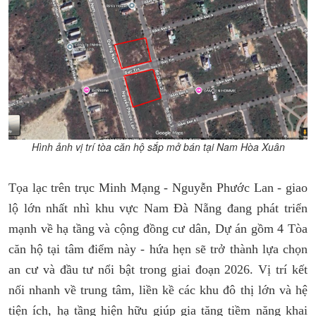
Hình ảnh vị trí tòa căn hộ sắp mở bán tại Nam Hòa Xuân
Tọa lạc trên trục Minh Mạng - Nguyễn Phước Lan - giao
lộ lớn nhất nhì khu vực Nam Đà Nẵng đang phát triển
mạnh về hạ tầng và cộng đồng cư dân, Dự án gồm 4 Tòa
căn hộ tại tâm điểm này - hứa hẹn sẽ trở thành lựa chọn
an cư và đầu tư nổi bật trong giai đoạn 2026. Vị trí kết
nối nhanh về trung tâm, liền kề các khu đô thị lớn và hệ
tiện ích, hạ tầng hiện hữu giúp gia tăng tiềm năng khai