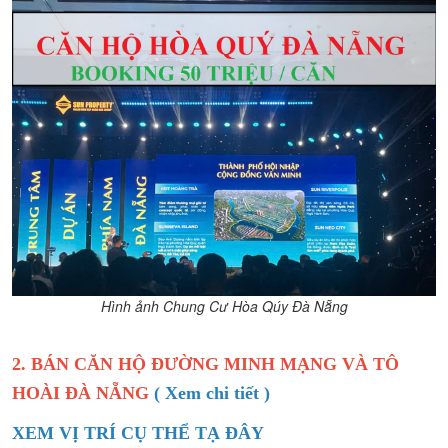
Hình ảnh Chung Cư Hòa Qúy Đà Nẵng
2. BÁN CĂN HỘ ĐƯỜNG MINH MẠNG VÀ TÔ
HOÀI ĐÀ NẴNG
( Xem chi tiết )
XEM VỊ TRÍ CỤ THỂ TẠ ĐÂY