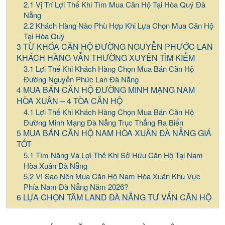
Vị Trí Lợi Thế Khi Tìm Mua Căn Hộ Tại Hòa Quý Đà
Nẵng
Khách Hàng Nào Phù Hợp Khi Lựa Chọn Mua Căn Hộ
Tại Hòa Quý
TỪ KHÓA CĂN HỘ ĐƯỜNG NGUYỄN PHƯỚC LAN
KHÁCH HÀNG VẪN THƯỜNG XUYÊN TÌM KIẾM
Lợi Thế Khi Khách Hàng Chọn Mua Bán Căn Hộ
Đường Nguyễn Phức Lan Đà Nẵng
MUA BÁN CĂN HỘ ĐƯỜNG MINH MẠNG NAM
HÒA XUÂN – 4 TÒA CĂN HỘ
Lợi Thế Khi Khách Hàng Chọn Mua Bán Căn Hộ
Đường Minh Mạng Đà Nẵng Trục Thẳng Ra Biển
MUA BÁN CĂN HỘ NAM HÒA XUÂN ĐÀ NẴNG GIÁ
TỐT
Tìm Năng Và Lợi Thế Khi Sở Hữu Căn Hộ Tại Nam
Hòa Xuân Đà Nẵng
Vì Sao Nên Mua Căn Hộ Nam Hòa Xuân Khu Vực
Phía Nam Đà Nẵng Năm 2026?
LỰA CHỌN TÂM LAND ĐÀ NẴNG TƯ VẤN CĂN HỘ