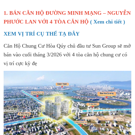
1. BÁN CĂN HỘ ĐƯỜNG MINH MẠNG – NGUYỄN
PHƯỚC LAN VỚI 4 TÒA CĂN HỘ
( Xem chi tiết )
XEM VỊ TRÍ CỤ THỂ TẠ ĐÂY
Căn Hộ Chung Cư Hòa Qúy chủ đầu tư Sun Group sẽ mở
bán vào cuối tháng 3/2026 với 4 tòa căn hộ chung cư có
vị trí cực kỳ đẹ