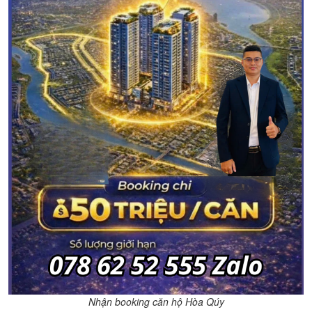
Nhận booking căn hộ Hòa Qúy