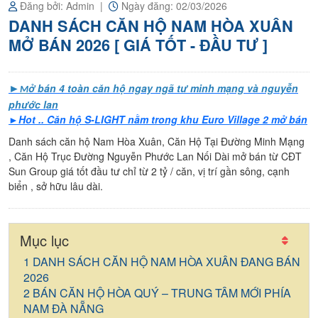
nền
Đăng bởi: Admin
Ngày đăng: 02/03/2026
chính
DANH SÁCH CĂN HỘ NAM HÒA XUÂN
chủ
MỞ BÁN 2026 [ GIÁ TỐT - ĐẦU TƯ ]
►
ở bán 4 toàn căn hộ ngay ngã tư minh mạng và nguyễn
M
phước lan
►Hot .. Căn hộ S-LIGHT nằm trong khu Euro Village 2 mở bán
Danh sách căn hộ Nam Hòa Xuân, Căn Hộ Tại Đường Minh Mạng
, Căn Hộ Trục Đường Nguyễn Phước Lan Nối Dài mở bán từ CĐT
Sun Group giá tốt đầu tư chỉ từ 2 tỷ / căn, vị trí gần sông, cạnh
biển , sở hữu lâu dài.
Mục lục
DANH SÁCH CĂN HỘ NAM HÒA XUÂN ĐANG BÁN
2026
BÁN CĂN HỘ HÒA QUÝ – TRUNG TÂM MỚI PHÍA
NAM ĐÀ NẴNG