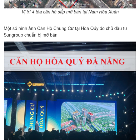
Vị trí 4 tòa căn hộ sắp mở bán tại Nam Hòa Xuân
Một số hình ảnh Căn Hộ Chung Cư tại Hòa Qúy do chủ đầu tư
Sungroup chuẩn bị mở bán