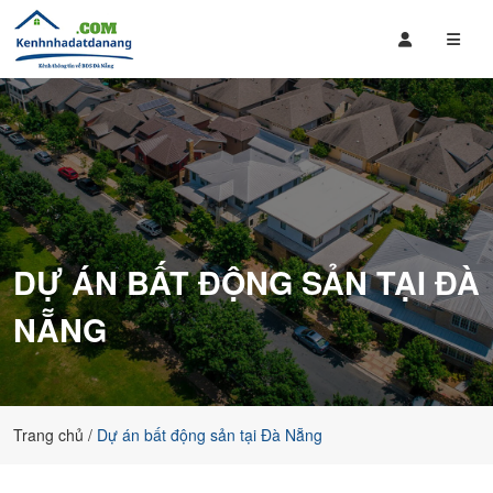
Mua
Bán
Bán
Đất
Nhà
Nền,
Đất
Căn
,
Hộ
Căn
giá
Hộ
rẻ
Tại
tại
Đà
Đà
DỰ ÁN BẤT ĐỘNG SẢN TẠI ĐÀ
Nẵng
Nẵng
bao
NẴNG
gồm
các
dự
án
của
Trang chủ
Dự án bất động sản tại Đà Nẵng
Sungroup,
đất