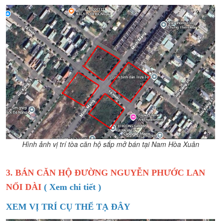
Hình ảnh vị trí tòa căn hộ sắp mở bán tại Nam Hòa Xuân
3. BÁN CĂN HỘ ĐƯỜNG NGUYỄN PHƯỚC LAN
NỐI DÀI
( Xem chi tiết )
XEM VỊ TRÍ CỤ THỂ TẠ ĐÂY