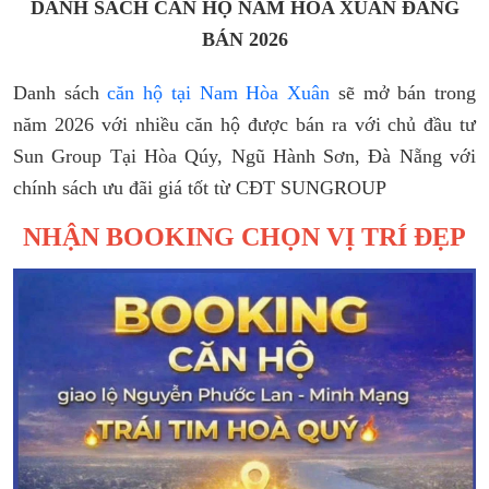
DANH SÁCH CĂN HỘ NAM HÒA XUÂN ĐANG
BÁN 2026
Danh sách
căn hộ tại Nam Hòa Xuân
sẽ mở bán trong
năm 2026 với nhiều căn hộ được bán ra với chủ đầu tư
Sun Group Tại Hòa Qúy, Ngũ Hành Sơn, Đà Nẵng với
chính sách ưu đãi giá tốt từ CĐT SUNGROUP
NHẬN BOOKING CHỌN VỊ TRÍ ĐẸP