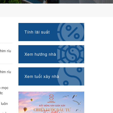
Tính lãi suất
him ríu
Xem hướng nhà
him ríu
Xem tuổi xây nhà
ệp mọc
ớc
 luôn