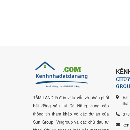
KÊNH
CHUY
GROU
B2-
TÂM LAND là đơn vị tư vấn và phân phối
thá
bất động sản tại Đà Nẵng, cung cấp
thông tin tham khảo về các dự án của
078
Sun Group, Vingroup và các chủ đầu tư
ken
khác. Chúng tôi thực hiện bảo mật thông