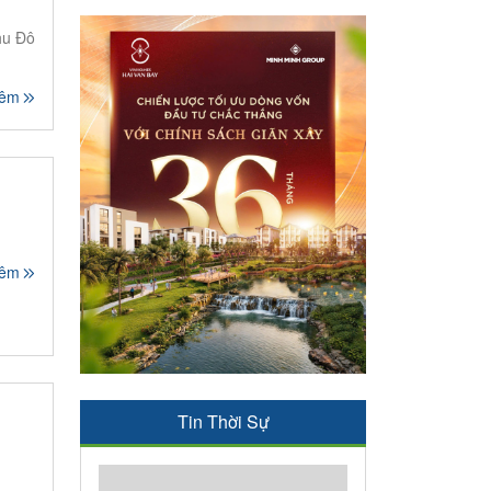
hu Đô
hêm
hêm
Tin Thời Sự