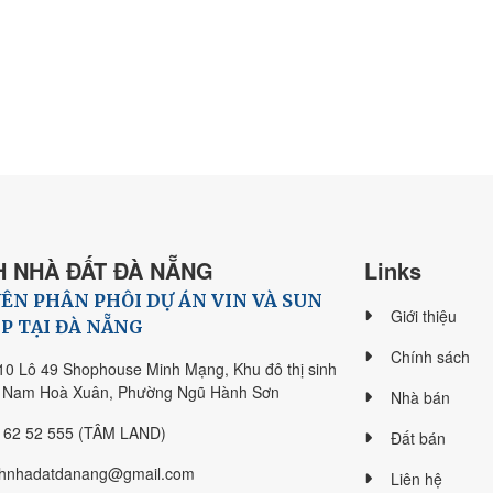
 NHÀ ĐẤT ĐÀ NẴNG
Links
ÊN PHÂN PHÔI DỰ ÁN VIN VÀ SUN
Giới thiệu
P TẠI ĐÀ NẴNG
Chính sách
10 Lô 49 Shophouse Minh Mạng, Khu đô thị sinh
i Nam Hoà Xuân, Phường Ngũ Hành Sơn
Nhà bán
 62 52 555 (TÂM LAND)
Đất bán
hnhadatdanang@gmail.com
Liên hệ