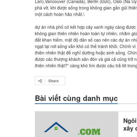
Lan),Vancouver (Canada), Berlin (Đức), Oslo (Na Uy)
phá vỡ, khi được sống trong không gian gần gũi thi
một cách hoàn hảo nhất.\
dự án nhà phố có kết hợp cây xanh ngày càng được c
không gian thiên nhiên hoàn toàn tự nhiên, nhằm giú
đất khan hiếm, mật độ dân số cao nên các dự án nhà
ngạt tại nơi sống vẫn khó có thể tránh khỏi. Chính v
thiên nhiên thật để nghỉ dưỡng hoặc sinh sống. Chính
được các thượng khách săn đón và giá cả cũng trở n
thiên nhiên thật?” càng khó tìm được câu trả lời tron
Share
Bài viết cùng danh mục
Ngôi
xây 