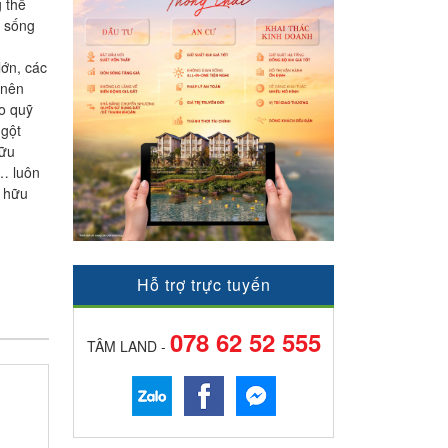
g thể
c sống
lớn, các
 nên
do quỹ
ngột
hữu
y… luôn
ở hữu
Hỗ trợ trực tuyến
078 62 52 555
TÂM LAND -