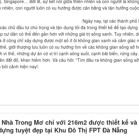
, Singapore… Bởi lẽ, sự kết nối giữa thiên nhiên và con người là khôn
ên nhiên, con người luôn có xu hướng được cân bằng và tận hưởng cuộ
Ngày nay, tại các thành phố 
ác chủ đầu tư chú trọng và tận dụng tối đa trong thiết kế để tạo dựng
p cư dân có thể đến gần hơn với những giá trị sống xanh. Tuy nhiên, 
 ở cũng chỉ xây dựng được một số ít ỏi không gian xanh và cảm giác 
ì thế, giới thượng lưu luôn có xu hướng tìm về các không gian sống sở 
 vì thế, những dự án có vị trí cạnh sông suối, cạnh bãi biển, rừng câ
ên đắt đỏ, khan hiếm hơn. Và câu hỏi: “Tìm đâu ra không gian sống s
g bối cảnh hiện nay!.
 Nhà Trong Mơ chỉ với 216m2 được thiết kế và
dựng tuyệt đẹp tại Khu Đô Thị FPT Đà Nẵng