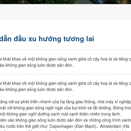
Diff Complex Đà Nẵng
Thanh Lương 17
Bờ Quan 7
Sun Galaxy Complex
Thanh Lương 22
Hói Kiểng 2
Aurora Tower
Cồn Dầu 18
Đầm Sen
 dẫn đầu xu hướng tương lai
Căn Hộ Hòa Xuân Đà
Cồn Dầu Hòa Xuân
Bờ Quan 17
Nẵng
Đường 29/3
Bờ Quan 18
ại khát khao về một không gian sống xanh giữa cỏ cây hoa lá và tiếng c
 vào không gian sống luôn được săn đón.
Căn hộ Duplex Đà Nẵng
Nguyễn Ân
Bờ Quan 21
Nguyễn Phước Lan
Phạm Xuân thâm
ại khát khao về một không gian sống xanh giữa cỏ cây hoa lá và tiếng c
Cồn Dầu 16
Hoàng Nhi
 vào không gian sống luôn được săn đón.
Võ An Ninh
Trương Quang Được
 tăng với sự phát triển nhanh của hạ tầng giao thông, nhà máy xí nghi
 mặt với không gian sống ngột ngạt của bụi khói và tắt đường. Đứng trư
Trương Xuân Nam
 một không gian nghỉ dưỡng xanh mát cạnh thiên nhiên trong lành.
hiên vào không gian sống luôn được săn đón và những công trình xanh
Đức Tín
i nhiều nước trên thế giới như: Copenhagen (Đan Mạch), Amsterdam (Hà