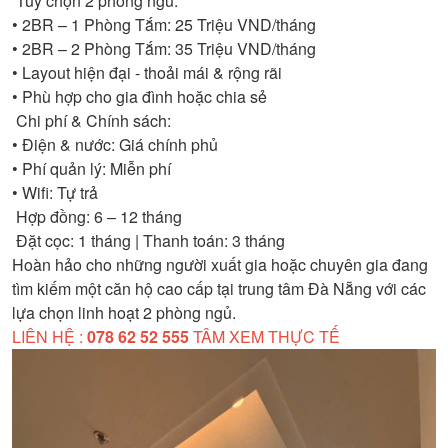
Tùy chọn 2 phòng ngủ:
• 2BR – 1 Phòng Tắm: 25 Triệu VND/tháng
• 2BR – 2 Phòng Tắm: 35 Triệu VND/tháng
• Layout hiện đại - thoải mái & rộng rãi
• Phù hợp cho gia đình hoặc chia sẻ
Chi phí & Chính sách:
• Điện & nước: Giá chính phủ
• Phí quản lý: Miễn phí
• Wifi: Tự trả
Hợp đồng: 6 – 12 tháng
Đặt cọc: 1 tháng | Thanh toán: 3 tháng
Hoàn hảo cho những người xuất gia hoặc chuyên gia đang
tìm kiếm một căn hộ cao cấp tại trung tâm Đà Nẵng với các
lựa chọn linh hoạt 2 phòng ngủ.
LIÊN HỆ :
078 62 52 555
TÂM XEM THỰC TẾ