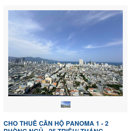
nền
chính
chủ
CHO THUÊ CĂN HỘ PANOMA 1 - 2