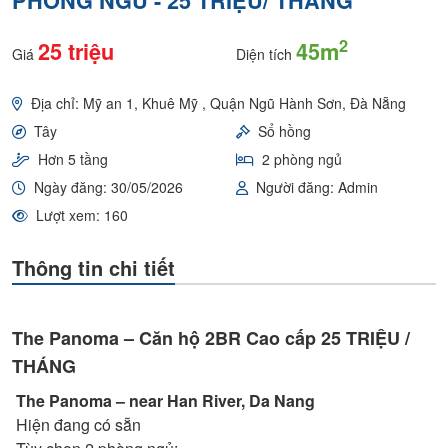
PHÒNG NGỦ - 25 TRIỆU/ THÁNG
2
25 triệu
45m
Giá
Diện tích
Địa chỉ: Mỹ an 1, Khuê Mỹ , Quận Ngũ Hành Sơn, Đà Nẵng
Tây
Sổ hồng
Hơn 5 tầng
2 phòng ngủ
Ngày đăng: 30/05/2026
Người đăng: Admin
Lượt xem: 160
Thông tin chi tiết
​The Panoma – Căn hộ 2BR Cao cấp 25 TRIỆU /
THÁNG
The Panoma – near Han River, Da Nang
Hiện đang có sẵn