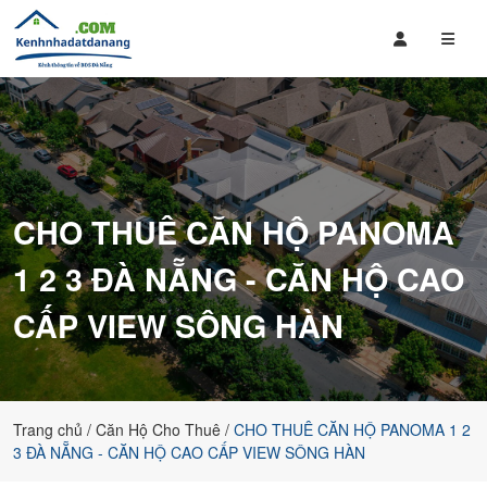
Mua
Bán
Bán
Đất
Nhà
Nền,
Đất
Căn
,
Hộ
Căn
giá
Hộ
rẻ
CHO THUÊ CĂN HỘ PANOMA
Tại
tại
Đà
Đà
1 2 3 ĐÀ NẴNG - CĂN HỘ CAO
Nẵng
Nẵng
bao
CẤP VIEW SÔNG HÀN
gồm
các
dự
án
của
Trang chủ
Căn Hộ Cho Thuê
CHO THUÊ CĂN HỘ PANOMA 1 2
Sungroup,
3 ĐÀ NẴNG - CĂN HỘ CAO CẤP VIEW SÔNG HÀN
đất