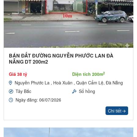
BÁN ĐẤT ĐƯỜNG NGUYỄN PHƯỚC LAN ĐÀ
NẴNG DT 200m2
2
Giá 38 tỷ
Diện tích 200m
Nguyễn Phước La , Hoà Xuân , Quận Cẩm Lệ, Đà Nẵng
Tây Bắc
Sổ hồng
Ngày đăng: 06/07/2026
Chi tiết