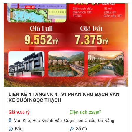
LIỀN KỀ 4 TẦNG VK 4 - 91 PHÂN KHU BẠCH VÂN
KỀ SUỐI NGỌC THẠCH
2
Giá 9.55 tỷ
Diện tích 228m
Vân Khê, Hoà Khánh Bắc, Quận Liên Chiểu, Đà Nẵng
Bắc
Sổ đỏ