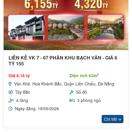
LIỀN KỀ VK 7 - 67 PHÂN KHU BẠCH VÂN - GIÁ 6
TỶ 155
2
Giá 6.16 tỷ
Diện tích 63m
Vân Khê, Hoà Khánh Bắc, Quận Liên Chiểu, Đà Nẵng
Tây Bắc
Sổ đỏ
4 tầng
3 phòng ngủ
Ngày đăng: 19/05/2026
Chi tiết