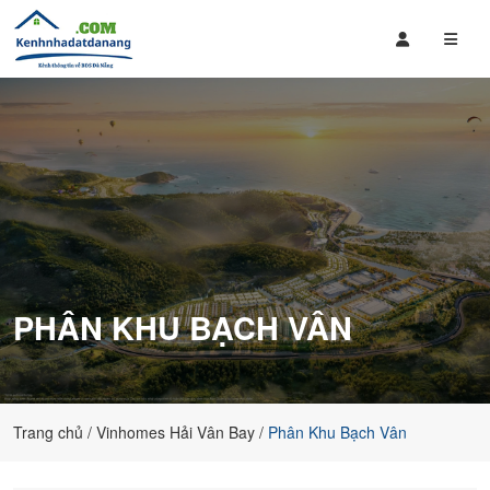
Mua
Bán
Bán
Đất
Nhà
Nền,
Đất
Căn
,
Hộ
Căn
giá
Hộ
rẻ
Tại
tại
Đà
Đà
Nẵng
Nẵng
bao
PHÂN KHU BẠCH VÂN
gồm
các
dự
án
của
Trang chủ
Vinhomes Hải Vân Bay
Phân Khu Bạch Vân
Sungroup,
đất