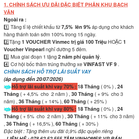
1. CHÍNH SÁCH ƯU ĐÃI ĐẶC BIỆT PHÂN KHU BẠCH
VÂN
Ngoài ra :
1️⃣ Tăng tỉ lệ chiết khấu từ
7,5% lên 9%
áp dụng cho khách
hàng thánh toán sớm 100% trong 15 ngày.
2️⃣Tặng
1 VOUCHER Vinmec trị giá 100 Triệu
HOẶC
1
Voucher Vinpearl
nghỉ dưỡng 5 đêm.
3️⃣ Mua giai đoạn 1 tặng
2 năm phí quản lý
.
4️⃣ Cơ hội bốc thăm trúng thưởng xe
VINFAST VF 9
.
CHÍNH SÁCH HỖ TRỢ LÃI SUẤT VAY
(áp dụng đến 20/07/2026)
Hỗ trợ lãi suất khi vay 70% :
18 Tháng
( 0% ) ,
24
Tháng
( + 4,5% cho 2 năm ) ,
30 Tháng
( + 9% cho 3
năm) ,
36 Tháng
( + 14% ),
60 Tháng
( + 25% )
Hỗ trợ lãi suất khi vay 80% :
18 Tháng
( 0% ) ,
24
Tháng
( + 5% cho 2 năm ) ,
30 Tháng
( + 11% cho 3 năm)
,
36 Tháng
( + 16,5% ),
60 Tháng
( + 30% )
Đặc biệt : Tặng thêm ưu đãi 0,9% đặc quyền riêng
- LIÊN HỆ : 078 62 52 555 TÂM VINHOMES VP BÁN