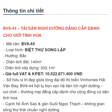
Thông tin chi tiết
BV8-44 – TÀI SẢN NGHỈ DƯỠNG ĐẲNG CẤP DÀNH
CHO GIỚI TINH HOA
- Mã căn:
BV8-44
- Loại hình:
BIỆT THỰ SONG LẬP
- Hướng: Bắc
- Diện tích đất: 140m²
- Diện tích xây dựng: 302,1m²
- Giá full VAT & KPBT: 10.522.871.400 VNĐ
- Sở hữu vị trí đẹp giữa lòng đại đô thị biển Vinhomes Hải
Vân Bay, BV8-44 hội tụ trọn vẹn hệ tiện ích nghỉ dưỡng –
vui chơi – thương mại đẳng cấp dành cho cộng đồng cư dân
tinh hoa.
- Cạnh hồ Ánh Sao & gần Suối Ngọc Thạch – không gian
sống thư thái chuẩn nghỉ dưỡng