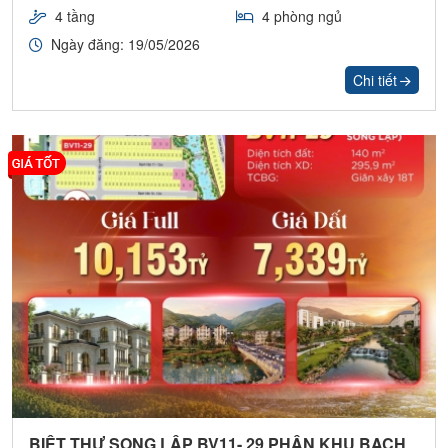
4 tầng
4 phòng ngủ
Ngày đăng: 19/05/2026
Chi tiết
BIỆT THỰ SONG LẬP BV11- 29 PHÂN KHU BẠCH