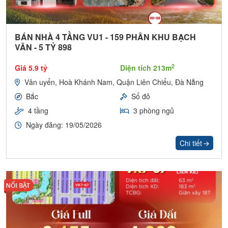
BÁN NHÀ 4 TẦNG VU1 - 159 PHÂN KHU BẠCH
VÂN - 5 TỶ 898
2
Giá 5.9 tỷ
Diện tích 213m
Vân uyển, Hoà Khánh Nam, Quận Liên Chiểu, Đà Nẵng
Bắc
Sổ đỏ
4 tầng
3 phòng ngủ
Ngày đăng: 19/05/2026
Chi tiết