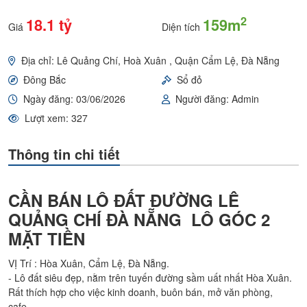
2
18.1 tỷ
159m
Giá
Diện tích
Địa chỉ: Lê Quảng Chí, Hoà Xuân , Quận Cẩm Lệ, Đà Nẵng
Đông Bắc
Sổ đỏ
Ngày đăng: 03/06/2026
Người đăng: Admin
Lượt xem: 327
Thông tin chi tiết
CẦN BÁN LÔ ĐẤT ĐƯỜNG LÊ
QUẢNG CHÍ ĐÀ NẴNG LÔ GÓC 2
MẶT TIỀN
VỊ Trí : Hòa Xuân, Cẩm Lệ, Đà Nẵng.
- Lô đất siêu đẹp, nằm trên tuyến đường sầm uất nhất Hòa Xuân.
Rất thích hợp cho việc kinh doanh, buôn bán, mở văn phòng,
cafe...