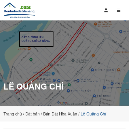
Mua
Bán
Bán
Đất
Nhà
Nền,
Đất
Căn
,
Hộ
Căn
giá
Hộ
rẻ
Tại
tại
Đà
Đà
Nẵng
Nẵng
bao
LÊ QUẢNG CHÍ
gồm
các
dự
án
của
Trang chủ
Đất bán
Bán Đất Hòa Xuân
Lê Quảng Chí
Sungroup,
đất