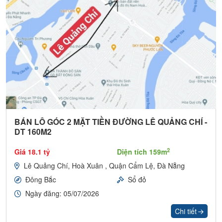
BÁN LÔ GÓC 2 MẶT TIỀN ĐƯỜNG LÊ QUẢNG CHÍ -
DT 160M2
2
Giá 18.1 tỷ
Diện tích 159m
Lê Quảng Chí, Hoà Xuân , Quận Cẩm Lệ, Đà Nẵng
Đông Bắc
Sổ đỏ
Ngày đăng: 05/07/2026
Chi tiết