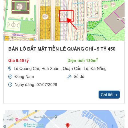
BÁN LÔ ĐẤT MẶT TIỀN LÊ QUẢNG CHÍ - 9 TỶ 450
2
Giá 9.45 tỷ
Diện tích 130m
Lê Quảng Chí, Hoà Xuân , Quận Cẩm Lệ, Đà Nẵng
Đông Nam
Sổ đỏ
Ngày đăng: 07/07/2026
Chi tiết