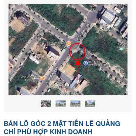
nền
chính
chủ
BÁN LÔ GÓC 2 MẶT TIỀN LÊ QUẢNG
CHÍ PHÙ HỢP KINH DOANH