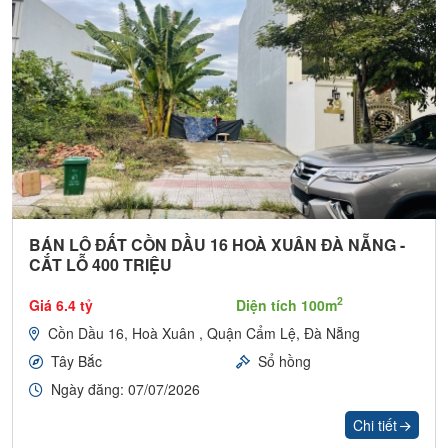
BÁN LÔ ĐẤT CỒN DẦU 16 HOÀ XUÂN ĐÀ NẴNG -
CẮT LỖ 400 TRIỆU
2
Giá 6.4 tỷ
Diện tích 100m
Cồn Dầu 16, Hoà Xuân , Quận Cẩm Lệ, Đà Nẵng
Tây Bắc
Sổ hồng
Ngày đăng: 07/07/2026
Chi tiết