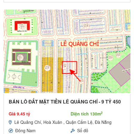
BÁN LÔ ĐẤT MẶT TIỀN LÊ QUẢNG CHÍ - 9 TỶ 450
2
Giá 9.45 tỷ
Diện tích 130m
Lê Quảng Chí, Hoà Xuân , Quận Cẩm Lệ, Đà Nẵng
Đông Nam
Sổ đỏ