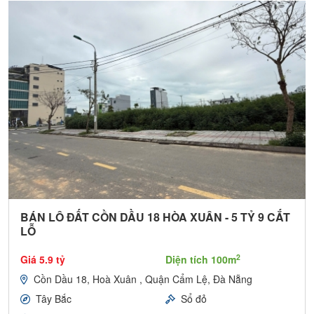
BÁN LÔ ĐẤT CỒN DẦU 18 HÒA XUÂN - 5 TỶ 9 CẮT
LỖ
2
Giá 5.9 tỷ
Diện tích 100m
Cồn Dầu 18, Hoà Xuân , Quận Cẩm Lệ, Đà Nẵng
Tây Bắc
Sổ đỏ