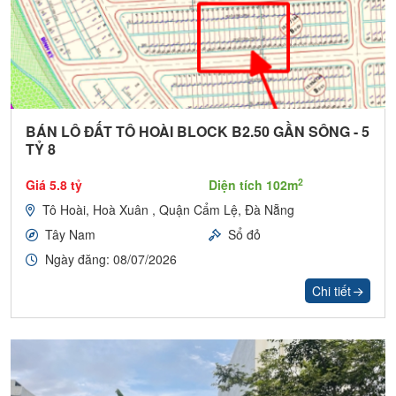
BÁN LÔ ĐẤT TÔ HOÀI BLOCK B2.50 GẦN SÔNG - 5
TỶ 8
2
Giá 5.8 tỷ
Diện tích 102m
Tô Hoài, Hoà Xuân , Quận Cẩm Lệ, Đà Nẵng
Tây Nam
Sổ đỏ
Ngày đăng: 08/07/2026
Chi tiết