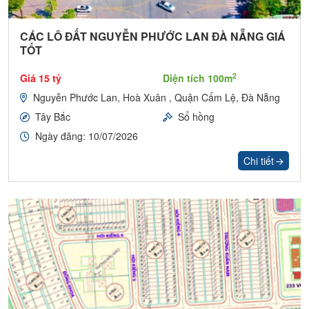
CÁC LÔ ĐẤT NGUYỄN PHƯỚC LAN ĐÀ NẴNG GIÁ
TỐT
2
Giá 15 tỷ
Diện tích 100m
Nguyễn Phước Lan, Hoà Xuân , Quận Cẩm Lệ, Đà Nẵng
Tây Bắc
Sổ hồng
Ngày đăng: 10/07/2026
Chi tiết