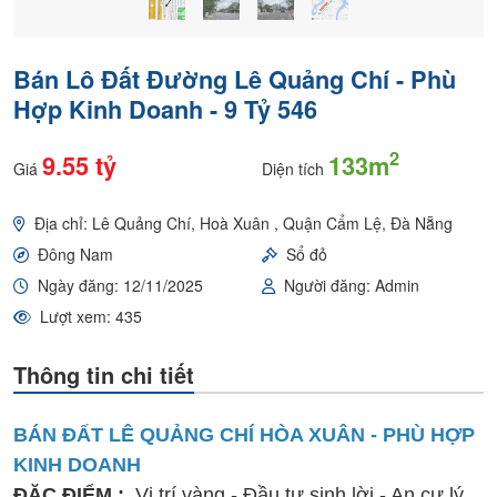
Bán Lô Đất Đường Lê Quảng Chí - Phù
Hợp Kinh Doanh - 9 Tỷ 546
2
9.55 tỷ
133m
Giá
Diện tích
Địa chỉ: Lê Quảng Chí, Hoà Xuân , Quận Cẩm Lệ, Đà Nẵng
Đông Nam
Sổ đỏ
Ngày đăng: 12/11/2025
Người đăng: Admin
Lượt xem: 435
Thông tin chi tiết
BÁN ĐẤT LÊ QUẢNG CHÍ HÒA XUÂN - PHÙ HỢP
KINH DOANH
ĐẶC ĐIỂM :
Vị trí vàng - Đầu tư sinh lời - An cư lý