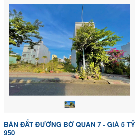
nền
chính
chủ
BÁN ĐẤT ĐƯỜNG BỜ QUAN 7 - GIÁ 5 TỶ
950