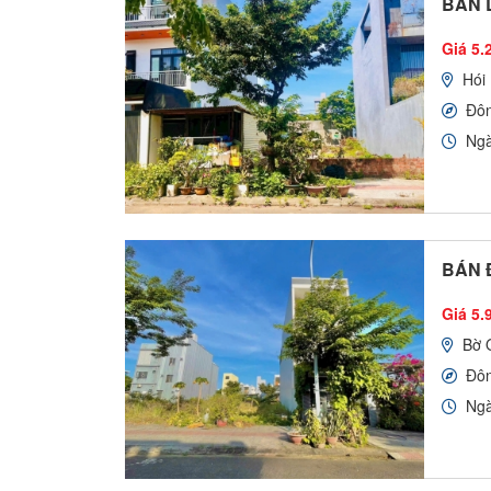
BÁN L
Giá 5.2
Hói
Đô
Ngà
BÁN Đ
Giá 5.
Bờ 
Đô
Ngà