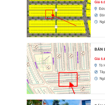
Giá 6.
Đức
Đô
Ngà
BÁN L
Giá 5.8
Tô 
Tâ
Ngà