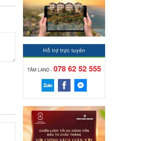
Hỗ trợ trực tuyến
078 62 52 555
TÂM LAND -