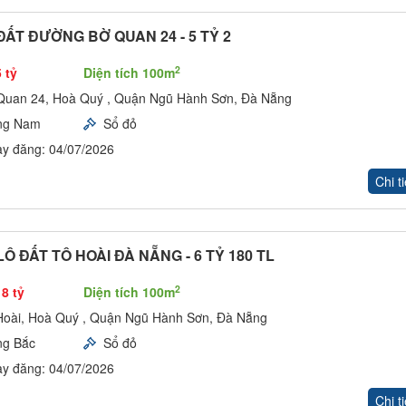
ĐẤT ĐƯỜNG BỜ QUAN 24 - 5 TỶ 2
2
 tỷ
Diện tích 100m
Quan 24, Hoà Quý , Quận Ngũ Hành Sơn, Đà Nẵng
ng Nam
Sổ đỏ
y đăng: 04/07/2026
Chi ti
Ô ĐẤT TÔ HOÀI ĐÀ NẴNG - 6 TỶ 180 TL
2
18 tỷ
Diện tích 100m
Hoài, Hoà Quý , Quận Ngũ Hành Sơn, Đà Nẵng
ng Bắc
Sổ đỏ
y đăng: 04/07/2026
Chi ti