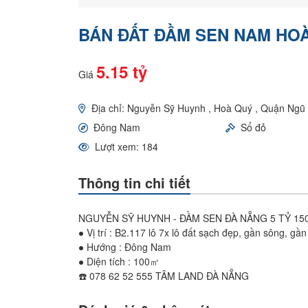
BÁN ĐẤT ĐẦM SEN NAM HOÀ 
5.15 tỷ
Giá
Địa chỉ: Nguyễn Sỹ Huynh , Hoà Quý , Quận Ng
Đông Nam
Sổ đỏ
Lượt xem: 184
Thông tin chi tiết
NGUYỄN SỸ HUYNH - ĐẦM SEN ĐÀ NẴNG 5 TỶ 15
● Vị trí : B2.117 lô 7x lô đất sạch đẹp, gần sông, gầ
● Hướng : Đông Nam
● Diện tích : 100㎡
☎️ 078 62 52 555 TÂM LAND ĐÀ NẴNG