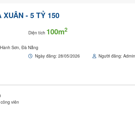
XUÂN - 5 TỶ 150
2
100m
Diện tích
ũ Hành Sơn, Đà Nẵng
Ngày đăng: 28/05/2026
Người đăng: Admi
0
n công viên