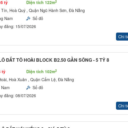
2
05 tỷ
Diện tích 122m
 Tín, Hoà Quý , Quận Ngũ Hành Sơn, Đà Nẵng
ng Nam
Sổ đỏ
y đăng: 15/07/2026
Chi ti
Ô ĐẤT TÔ HOÀI BLOCK B2.50 GẦN SÔNG - 5 TỶ 8
2
 tỷ
Diện tích 102m
Hoài, Hoà Xuân , Quận Cẩm Lệ, Đà Nẵng
y Nam
Sổ đỏ
y đăng: 08/07/2026
Chi ti