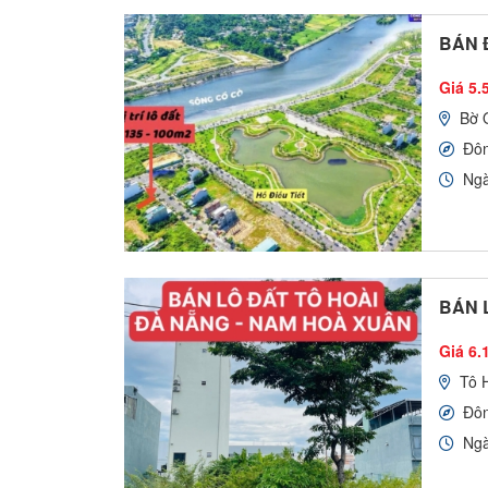
BÁN 
Giá 5.5
Bờ 
Đô
Ngà
BÁN L
Giá 6.
Tô 
Đô
Ngà