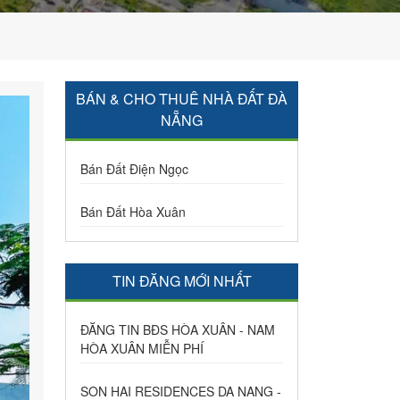
BÁN & CHO THUÊ NHÀ ĐẤT ĐÀ
NẴNG
Bán Đất Điện Ngọc
Bán Đất Hòa Xuân
TIN ĐĂNG MỚI NHẤT
ĐĂNG TIN BĐS HÒA XUÂN - NAM
HÒA XUÂN MIỄN PHÍ
SON HAI RESIDENCES DA NANG -