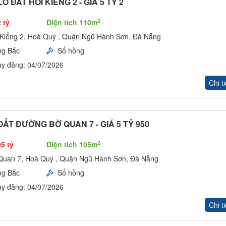
Ô ĐẤT HÓI KIỂNG 2 - GIÁ 5 TỶ 2
2
 tỷ
Diện tích 110m
 Kiểng 2, Hoà Quý , Quận Ngũ Hành Sơn, Đà Nẵng
ng Bắc
Sổ hồng
y đăng: 04/07/2026
Chi ti
ẤT ĐƯỜNG BỜ QUAN 7 - GIÁ 5 TỶ 950
2
95 tỷ
Diện tích 105m
Quan 7, Hoà Quý , Quận Ngũ Hành Sơn, Đà Nẵng
ng Bắc
Sổ hồng
y đăng: 04/07/2026
Chi ti