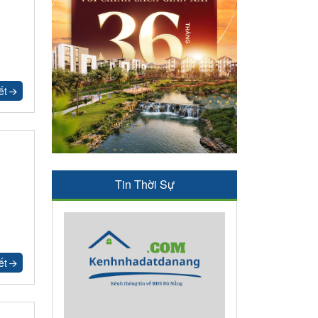
ết
Tin Thời Sự
ết