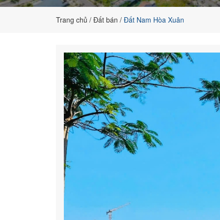
đất
nền
Trang chủ
Đất bán
Đất Nam Hòa Xuân
chính
chủ