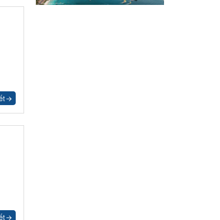
ết
ết